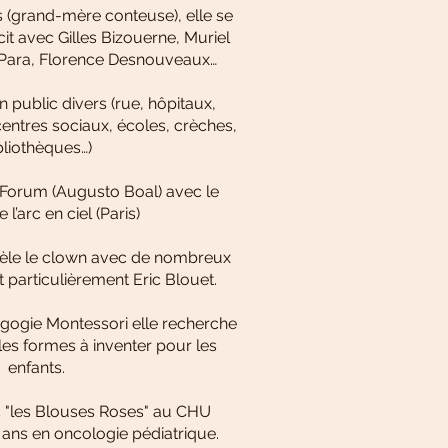
 (grand-mère conteuse), elle se
it avec Gilles Bizouerne, Muriel
-Para, Florence Desnouveaux…
n public divers (rue, hôpitaux,
centres sociaux, écoles, crèches,
bliothèques…)
Forum (Augusto Boal) avec le
 l’arc en ciel (Paris)
allèle le clown avec de nombreux
particulièrement Eric Blouet.
agogie Montessori elle recherche
es formes à inventer pour les
enfants.
ec "les Blouses Roses" au CHU
ans en oncologie pédiatrique.