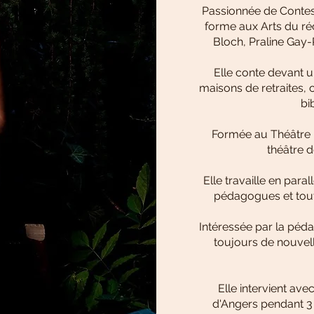
Passionnée de Contes
forme aux Arts du réc
Bloch, Praline Gay
Elle conte devant u
maisons de retraites, 
bi
Formée au Théâtre 
théâtre de
Elle travaille en par
pédagogues et tout 
Intéressée par la péd
toujours de nouvell
Elle intervient av
d'Angers pendant 3 